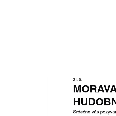
Morav
port
Aktuality
Podujatia
Vide
21. 5.
MORAVA
HUDOBN
Srdečne vás pozývam