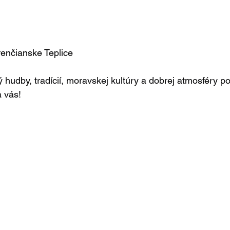
renčianske Teplice
ný hudby, tradícií, moravskej kultúry a dobrej atmosféry p
 vás!