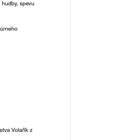
, hudby, spevu 
túrneho 
tva Volařík z 