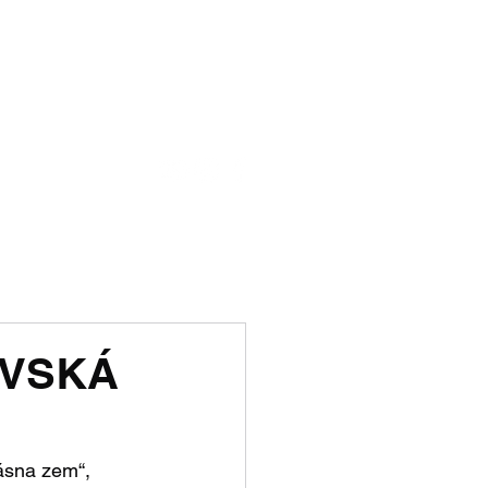
ensku
ku
kt
Ebook - kniha na stiahnutie
AVSKÁ
ásna zem“, 