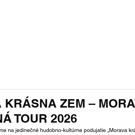
áci na Slov
ál moravskej národnostnej menšiny na Slovens
otéka
CD Nosič
O nás
Festival
Konta
 KRÁSNA ZEM – MOR
Á TOUR 2026
e na jedinečné hudobno-kultúrne podujatie „Morava kr