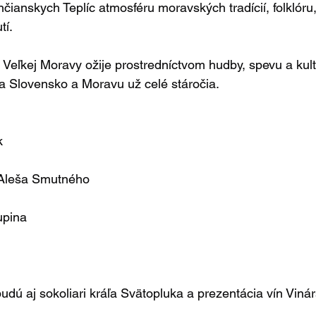
nčianskych Teplíc atmosféru moravských tradícií, folklóru
tí.
Veľkej Moravy ožije prostredníctvom hudby, spevu a kul
ja Slovensko a Moravu už celé stáročia.
k
Aleša Smutného
upina
dú aj sokoliari kráľa Svätopluka a prezentácia vín Vinárs