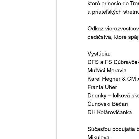
ktoré prinesie do Tre
a priateľských stretnu
Odkaz vierozvestcov 
dedičstva, ktoré spá
Vystúpia:
DFS a FS Dúbravče
Mužáci Moravia
Karel Hegner & CM 
Franta Uher
Drienky – folková sk
Čunovski Bećari
DH Kolárovičanka
Súčasťou podujatia bu
Mikulova.