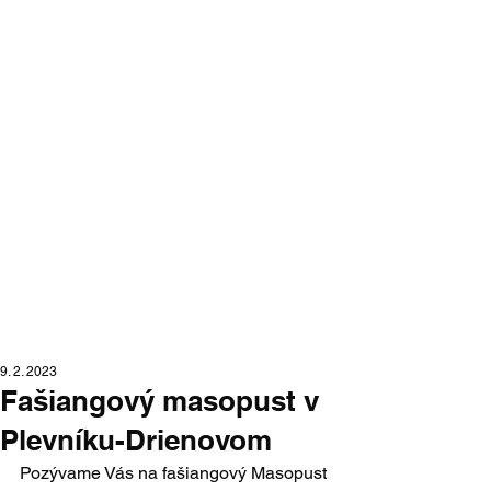
Moraváci na
Slovensku
portál moravskej národnostnej
menšiny na Slovensku
9. 2. 2023
Fašiangový masopust v
Plevníku-Drienovom
Pozývame Vás na fašiangový Masopust 