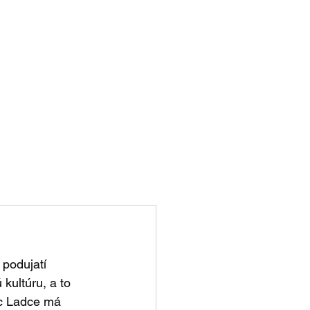
ensku
ku
kt
Ebook - kniha na stiahnutie
podujatí 
kultúru, a to 
ec Ladce má 