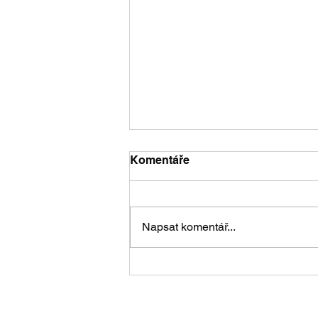
Komentáře
Napsat komentář...
Moravská beseda –
Moravská identita, kultúra a
budúcnosť na Slovensku