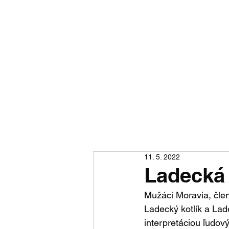
Morav
port
Aktuality
Podujatia
Vide
11. 5. 2022
Ladecká 
Mužáci Moravia, člen
Ladecký kotlík a Lad
interpretáciou ľudov