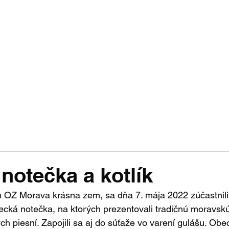
áci na Slov
ál moravskej národnostnej menšiny na Slovens
otéka
CD Nosič
O nás
Festival
Konta
notečka a kotlík
 OZ Morava krásna zem, sa dňa 7. mája 2022 zúčastnili 
ecká notečka, na ktorých prezentovali tradičnú moravskú 
ých piesní. Zapojili sa aj do súťaže vo varení gulášu. Ob