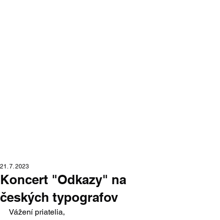
Moraváci na
Slovensku
portál moravskej národnostnej
menšiny na Slovensku
21. 7. 2023
Koncert "Odkazy" na
českých typografov
Vážení priatelia, 