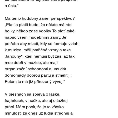
a úctu.“
Má tento hudobný žáner perspektívu?
„Platí a platit bude, že někdo má rád 
holky, někdo zase vdolky. To platí také 
napříč všemi hudebními žánry. Je 
potřeba aby mladí, kdy se formuje vztah 
k muzice, měli patřičné vzory a také 
„tahouny“, kteří nemusí být zas, až tak 
moc dobří v muzice, ale mají 
organizační schopnosti a umí dát 
dohromady dobrou partu a stmelit ji. 
Potom to má již přirozený vývoj.“
V piesňach sa spieva o láske, 
frajárkach, vínečku, ale aj o ťažkej 
práci. Mám pocit, že je to všetko 
minulosť, že dnes už ľudia strednej a 