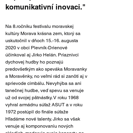
komunikativní inovaci."
Na 8.ročníku festivalu moravskej 
kultúry Morava krásna zem, ktorý sa 
uskutočnil v dňoch 15.-16. augusta 
2020 v obci Plevník-Drienové 
účinkoval aj Jirko Helán. Priaznivci 
dychovej hudby ho poznajú 
predovšetkým ako speváka Moravanky 
a Moravěnky, no veľmi rád si zanôti aj v 
sprievode cimbálu. Nevyhýba sa ani 
tanečnej hudbe, veď spevu sa venuje 
už od svojej pätnástky. V roku 1968 
vyhral armádnu súťaž ASUT a v roku 
1972 postúpil do finále súťaže 
Hľadáme nové talenty. Jirko sa však 
venuje aj komponovaniu nových 