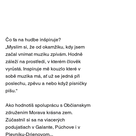
Čo ťa na hudbe inšpiruje?
„Myslím si, že od okamžiku, kdy jsem 
začal vnímat muziku zpívám. Hodně 
záleží na prostředí, v kterém člověk 
vyrůstá. Inspiruje mě kouzlo které v 
sobě muzika má, ať už se jedná při 
poslechu, zpěvu a nebo když písničky 
píšu.“
Ako hodnotíš spoluprácu s Občianskym 
združením Morava krásna zem. 
Zúčastnil si sa na viacerých 
podujatiach v Galante, Púchove i v 
Plevníku-Drienovom...