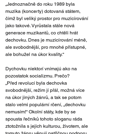
„Jednoznačně do roku 1989 byla 
muzika (koncerty) dotovaná státem, 
čímž byl veliký prostor pro muzicírování 
jako takové. Vyrůstala stále nová 
generace muzikantů, co chtěli hrát 
dechovku. Dnes je muzicírování méně, 
ale svobodnější, pro mnohé přístupné, 
ale bohužel na úkor kvality.“
Dychovku niektorí vnímajú ako na 
pozostatok socializmu. Prečo?
„Před revolucí byla dechovka 
svobodnější, režim jí přál, možná více 
na úkor jiných žánrů, a tak se potom 
stalo velmi populární rčení, „dechovku 
nemusím!“ Okolní státy, kde by se 
spousta řečníků tohoto sloganu ráda 
ztotožnila s jejich kulturou, životem, ale 
tomuto žánru věnují patřičnou podporu 