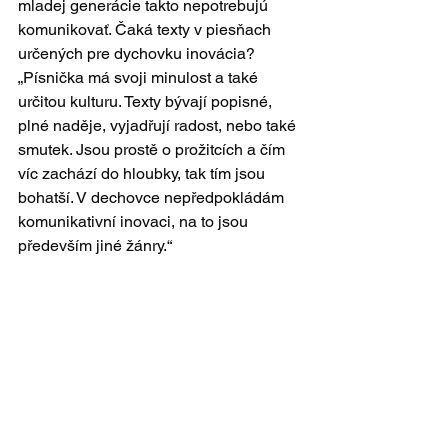
mladej generácie takto nepotrebujú 
komunikovať. Čaká texty v piesňach 
určených pre dychovku inovácia?
„Písnička má svoji minulost a také 
určitou kulturu. Texty bývají popisné,  
plné naděje, vyjadřují radost, nebo také 
smutek. Jsou prostě o prožitcích a čím 
víc zachází do hloubky, tak tím jsou 
bohatší. V dechovce nepředpokládám 
komunikativní inovaci, na to jsou 
především jiné žánry.“