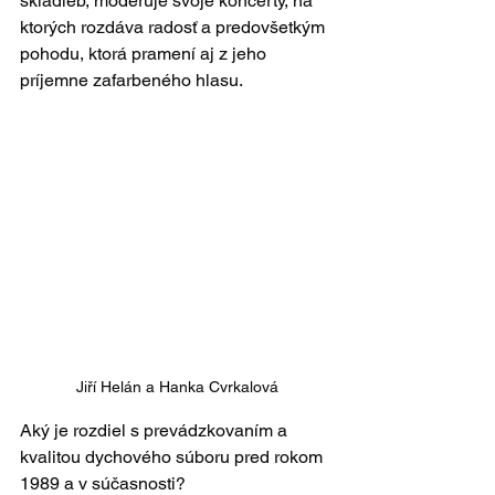
skladieb, moderuje svoje koncerty, na 
ktorých rozdáva radosť a predovšetkým 
pohodu, ktorá pramení aj z jeho 
príjemne zafarbeného hlasu. 
Jiří Helán a Hanka Cvrkalová
Aký je rozdiel s prevádzkovaním a 
kvalitou dychového súboru pred rokom 
1989 a v súčasnosti?