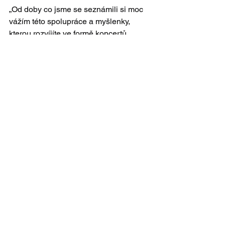
„Od doby co jsme se seznámili si moc 
vážím této spolupráce a myšlenky, 
kterou rozvíjíte ve formě koncertů, 
periodik  a jiných setkání. Věřím, že 
něco podobného by mělo vzniknout i u 
nás na Moravě.“
A na záver jedna veselá príhoda z 
koncertu...
„S jistou nostalgií, po sedmdesátce, 
vzpomínám, že jednou po koncertě, 
kdy mně bylo něco kolem třiceti let, jistá 
paní přišla za mnou do šatny a pevným 
hlasem pravila „Jiříčku už mám 
sedmdesát, ale kdyby mně bylo dvacet, 
já bych Vám neřekla ne!“