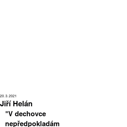
Moraváci na
Slovensku
portál moravskej národnostnej
menšiny na Slovensku
20. 3. 2021
Jiří Helán
"V dechovce 
nepředpokladám 