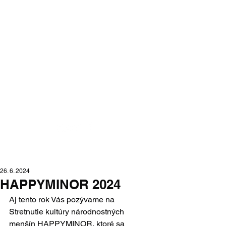
Moraváci na
Slovensku
portál moravskej národnostnej
menšiny na Slovensku
26. 6. 2024
HAPPYMINOR 2024
Aj tento rok Vás pozývame na 
Stretnutie kultúry národnostných 
menšín HAPPYMINOR, ktoré sa 