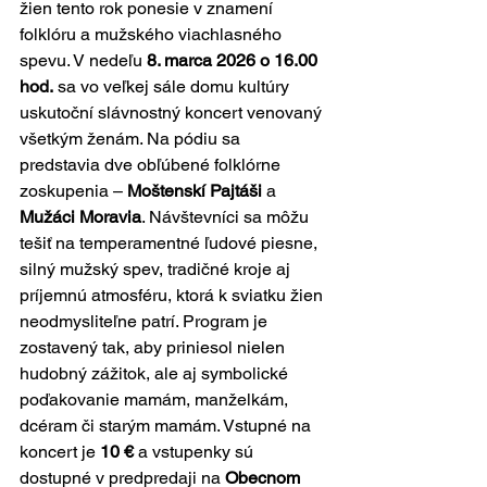
žien tento rok ponesie v znamení 
folklóru a mužského viachlasného 
spevu. V nedeľu 
8. marca 2026 o 16.00 
hod.
 sa vo veľkej sále domu kultúry 
uskutoční slávnostný koncert venovaný 
všetkým ženám.
 Na
 pódiu sa 
predstavia dve obľúbené folklórne 
zoskupenia – 
Moštenskí Pajtáši
 a 
Mužáci Moravia
. Návštevníci sa môžu 
tešiť na temperamentné ľudové piesne, 
silný mužský spev, tradičné kroje aj 
príjemnú atmosféru, ktorá k sviatku žien 
neodmysliteľne patrí. Program je 
zostavený tak, aby priniesol nielen 
hudobný zážitok, ale aj symbolické 
poďakovanie mamám, manželkám, 
dcéram či starým mamám. Vstupné na 
koncert je 
10 €
 a vstupenky sú 
dostupné v predpredaji na 
Obecnom 