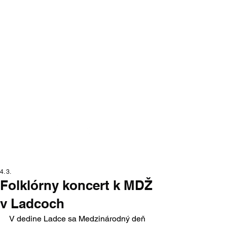
Moraváci na
Slovensku
portál moravskej národnostnej
menšiny na Slovensku
4. 3.
Folklórny koncert k MDŽ
v Ladcoch
V dedine Ladce sa Medzinárodný deň 