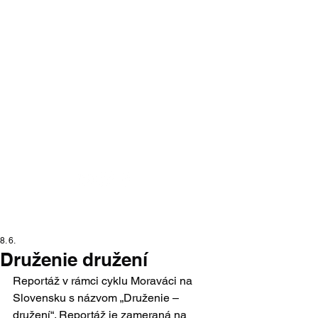
Moraváci na
Slovensku
portál moravskej národnostnej
menšiny na Slovensku
8. 6.
Druženie družení
Reportáž v rámci cyklu Moraváci na 
Slovensku s názvom „Druženie – 
družení“. Reportáž je zameraná na 