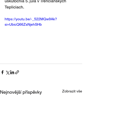
uskutočnia 5. júla v Trenčianskych 
Tepliciach.
https://youtu.be/-_522MQw9Ak?
si=UbicQ66ZsNjehSHb
Zobrazit vše
Nejnovější příspěvky