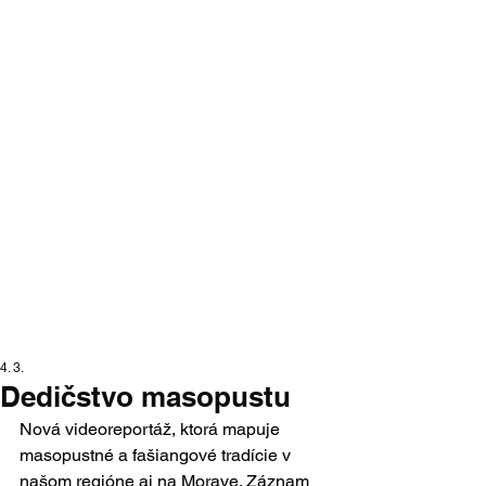
Moraváci na
Slovensku
portál moravskej národnostnej
menšiny na Slovensku
4. 3.
Dedičstvo masopustu
Nová videoreportáž, ktorá mapuje 
masopustné a fašiangové tradície v 
našom regióne aj na Morave. Záznam 