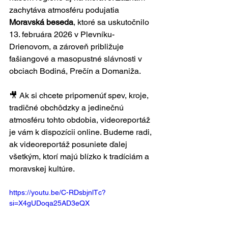
zachytáva atmosféru podujatia 
Moravská beseda
, ktoré sa uskutočnilo 
13. februára 2026 v 
Plevníku-
Drienov
om, a zároveň približuje 
fašiangové a masopustné slávnosti v 
obciach 
Bodiná
, 
Prečín
 a 
Domaniža
.
🎥 Ak si chcete pripomenúť spev, kroje, 
tradičné obchôdzky a jedinečnú 
atmosféru tohto obdobia, videoreportáž 
je vám k dispozícii online. Budeme radi, 
ak videoreportáž posuniete ďalej 
všetkým, ktorí majú blízko k tradíciám a 
moravskej kultúre.
https://youtu.be/C-RDsbjnlTc?
si=X4gUDoqa25AD3eQX