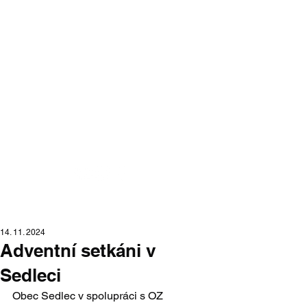
Moraváci na
Slovensku
portál moravskej národnostnej
menšiny na Slovensku
14. 11. 2024
Adventní setkáni v
Sedleci
Obec Sedlec v spolupráci s OZ 