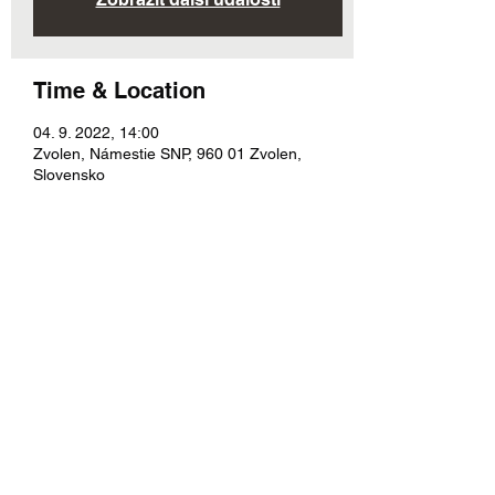
Time & Location
04. 9. 2022, 14:00
Zvolen, Námestie SNP, 960 01 Zvolen,
Slovensko
About the Event
Dychová hudba Zvolenská kapela v 
spoluprácii s O.Z. Morava krásna zem Vás 
srdečne pozýva na 7. ročník festivalu 
dychových hudieb "Zvolenská oddychovka".
Share This Event