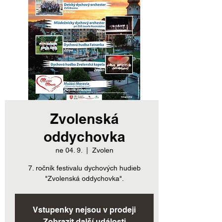
Zvolenská
oddychovka
ne 04. 9.
  |  
Zvolen
7. ročník festivalu dychových hudieb
"Zvolenská oddychovka".
Vstupenky nejsou v prodeji
Zobrazit další události