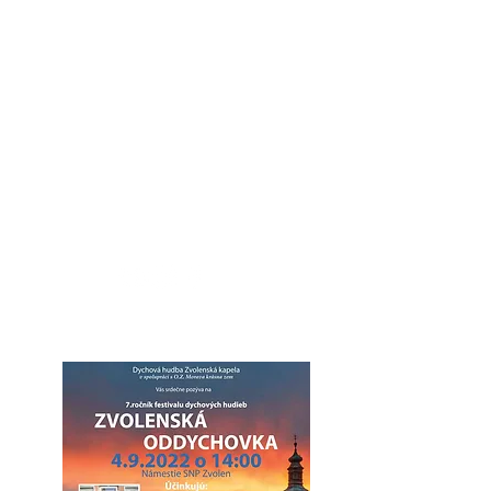
Moraváci na
Slovensku
portál moravskej národnostnej
menšiny na Slovensku