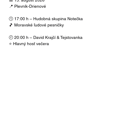
📅 15. august 2026
📍 Plevník-Drienové
🕔 17:00 h – Hudobná skupina Notečka
🎵 Moravské ľudové pesničky
🕗 20:00 h – David Krajčí & Tejstovanka
⭐ Hlavný hosť večera
Čaká vás jedinečná atmosféra, krásne 
moravské melódie a stretnutie všetkých, 
ktorí majú radi tradície, folklór a dobrú 
dychovú hudbu.
Tešíme sa na vás!
#MoravskaHudobnaTour
#PlevnikDrienove
#Tejstovanka
#DavidKrajci
#Notecka
#MoravaciNaSlovensku
#MoravaKrasnaZem
#Folklor
#DychovaHudba
#MoravskePesnicky
#Kultminor