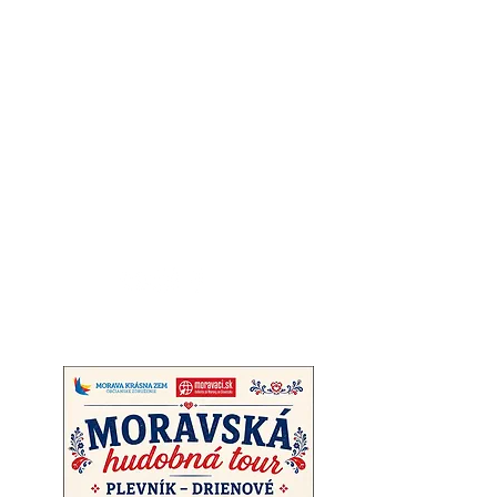
Moraváci na
Slovensku
portál moravskej národnostnej
menšiny na Slovensku