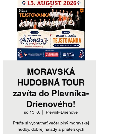
MORAVSKÁ
HUDOBNÁ TOUR
zavíta do Plevníka-
Drienového!
so 15. 8.
  |  
Plevník-Drienové
Príďte si vychutnať večer plný moravskej
hudby, dobrej nálady a priateľských