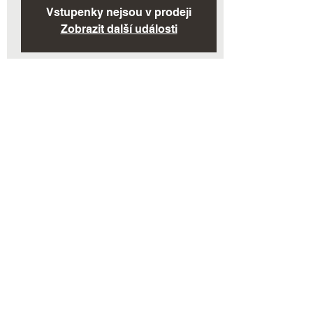
Vstupenky nejsou v prodeji
Zobrazit další události
Time & Location
02. 10. 2022, 17:00
Plevník-Drienové, 018 26 Plevník-Drienové,
Slovensko
Share This Event
© 2026 by moravaci.sk