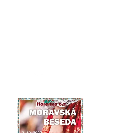
Moraváci na
Slovensku
portál moravskej národnostnej
menšiny na Slovensku