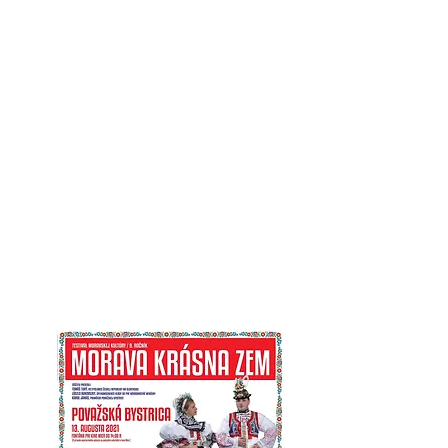
Moraváci na
Slovensku
portál moravskej národnostnej
menšiny na Slovensku