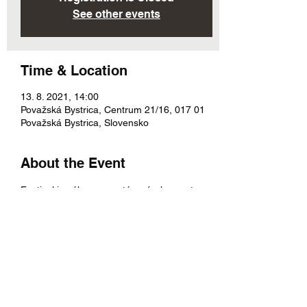
See other events
Time & Location
13. 8. 2021, 14:00
Považská Bystrica, Centrum 21/16, 017 01
Považská Bystrica, Slovensko
About the Event
Festival je súhrnom vystúpení a koncertov 
zaujímavých osobností z oblasti moravskej 
a slovenskej kultúry s bohatým programom. 
Miesto konania podujatia je fontána pri 
Kine Mier v Považskej Bystrici, v prípade 
nepriaznivého počasia sa akcia bude konať 
v Kine Mier. Program si môžte pozrieť na 
obrázku, prípadne na zväčšenom plagáte v 
sekcii Podujatia hneď za udalosťami. Tešíme 