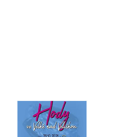
Moraváci na
Slovensku
portál moravskej národnostnej
menšiny na Slovensku