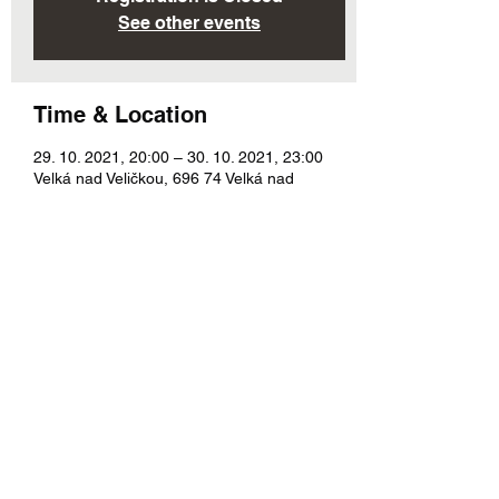
See other events
Time & Location
29. 10. 2021, 20:00 – 30. 10. 2021, 23:00
Velká nad Veličkou, 696 74 Velká nad
Veličkou, Česko
About the Event
Po programu bude nasledovat beseda u 
cimbálu. Těšit se můžete i na dobré víno. 
Podrobné info na plagáte.
Share This Event