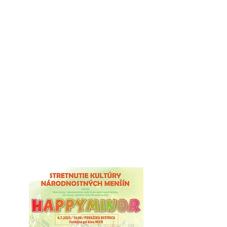
Moraváci na
Slovensku
portál moravskej národnostnej
menšiny na Slovensku